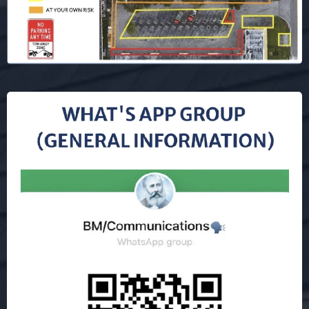
actividades y proyectos comunitarios.
esperanza y el sentido de la vida. Aunque
no sustituye el tratamiento médico, puede
ser un complemento valioso para quienes
buscan equilibrio y paz.
10. Can I request prayers for myself or a
loved one? / ¿Puedo pedir oraciones para
mí o para un ser querido?
🇺🇸
Yes. We have a
Notebook for
Prayers
where names are recorded to
receive spiritual support during meetings.
You can also send prayer requests through
our website.
🇪🇸
Sí. Tenemos un
Cuaderno para
Oraciones
donde se registran los nombres
para recibir apoyo espiritual durante las