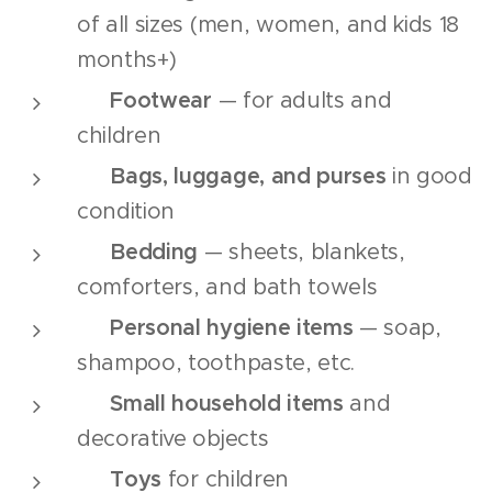
of all sizes (men, women, and kids 18
months+)
👟
Footwear
— for adults and
children
🧳
Bags, luggage, and purses
in good
condition
🛏️
Bedding
— sheets, blankets,
comforters, and bath towels
🧴
Personal hygiene items
— soap,
shampoo, toothpaste, etc.
🏠
Small household items
and
decorative objects
🧸
Toys
for children